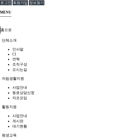
로그인
회원가입
정보찾기
MENU
홈으로
단체소개
인사말
CI
연혁
조직구성
오시는길
자립생활지원
사업안내
동료상담신청
자조모임
활동지원
사업안내
게시판
대기현황
평생교육