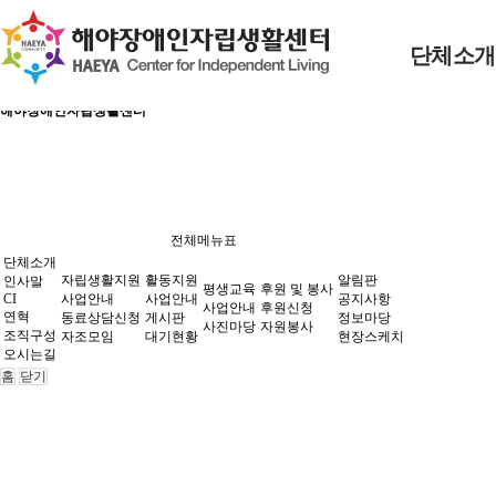
본문 바로가기
로그인
단체소개
회원가입
정보찾기
해야장애인자립생활센터
사업안내
후원신청
공지사항
사업안내
사업안내
인사말
동료상담신청
자원봉사
정보마당
게시판
사진마당
CI
자립생활지원
활동지원
평생교육
자조모임
현장스케치
대기현황
연혁
전체메뉴표
조직구성
단체소개
오시는길
자립생활지원
활동지원
알림판
인사말
평생교육
후원 및 봉사
CI
사업안내
사업안내
공지사항
사업안내
후원신청
연혁
후원 및 봉사
알림판
동료상담신청
게시판
정보마당
사진마당
자원봉사
조직구성
자조모임
대기현황
현장스케치
오시는길
홈
닫기