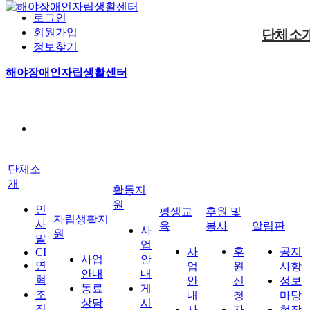
로그인
회원가입
단체소
정보찾기
해야장애인자립생활센터
사업안내
후원신청
공지사항
사업안내
사업안내
인사말
동료상담신청
자원봉사
정보마당
게시판
사진마당
CI
자립생활지원
활동지원
평생교육
자조모임
현장스케치
대기현황
연혁
조직구성
단체소
오시는길
전체메뉴
개
활동지
후원 및 봉사
알림판
원
인
평생교
후원 및
자립생활지
사
육
봉사
알림판
사
원
말
업
사
후
공지
CI
사업
안
연
업
원
사항
안내
내
혁
안
신
정보
동료
게
조
내
청
마당
상담
시
직
사
자
현장