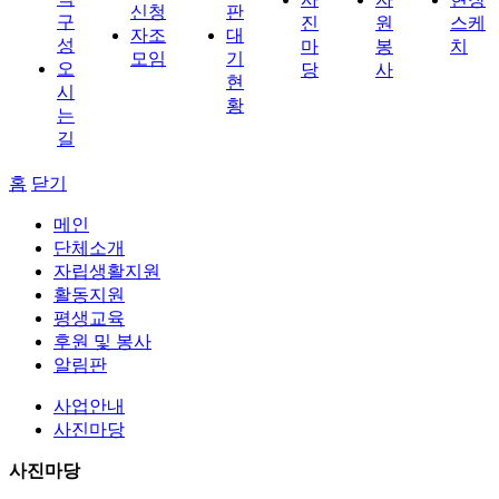
신청
판
구
진
원
스케
자조
대
성
마
봉
치
모임
기
오
당
사
현
시
황
는
길
홈
닫기
메인
단체소개
자립생활지원
활동지원
평생교육
후원 및 봉사
알림판
사업안내
사진마당
사진마당