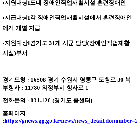
▪
지원대상
Ι
도내 장애인직업재활시설 훈련장애인
▪
지급대상
Ι
각 장애인직업재활시설에서 훈련장애인
에게 개별 지급
▪
지원대상
Ι
경기도
31
개 시군 담당
(
장애인직업재활
시설
)
부서
경기도청
: 16508
경기 수원시 영통구 도청로
30
북
부청사
: 11780
의정부시 청사로
1
전화문의
: 031-120 (
경기도 콜센터
)
홈페이지
:
https://gnews.gg.go.kr/news/news_detail.donumber=