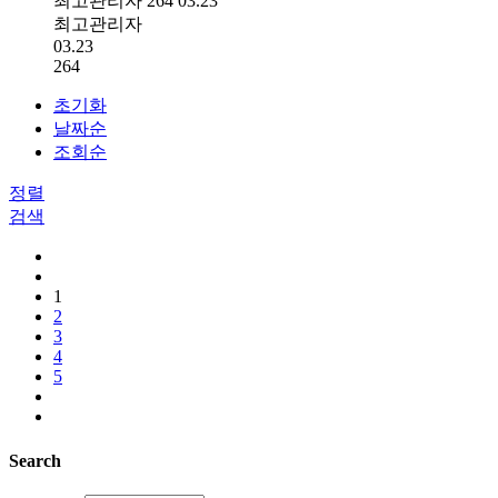
최고관리자
264
03.23
최고관리자
03.23
264
초기화
날짜순
조회순
정렬
검색
1
2
3
4
5
Search