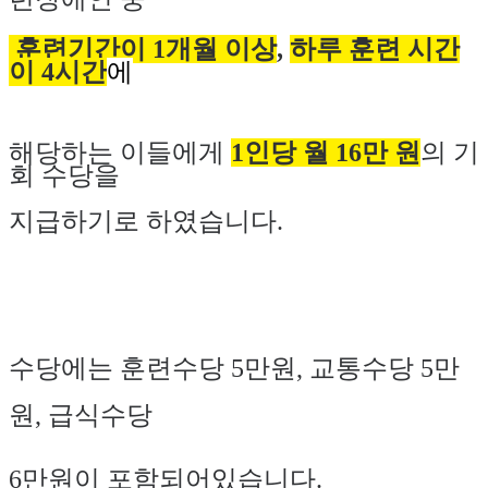
훈련기간이
1
개월 이상
,
하루 훈련 시간
이
4
시간
에
해당하는
이들에게
1
인당 월
16
만 원
의 기
회 수당을
지급하기로
하였습니다
.
수당에는 훈련수당
5
만원
,
교통수당
5
만
원
,
급식수당
6
만원이 포함되어있습니다
.