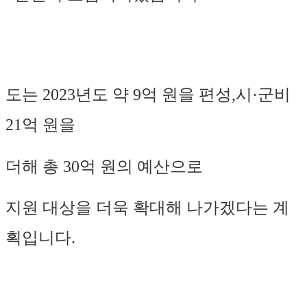
도는
2023
년도 약
9
억 원을 편성
,
시
·
군비
21
억 원을
더해 총
30
억 원의 예산으로
지원 대상을 더욱 확대해 나가겠다는 계
획입니다
.