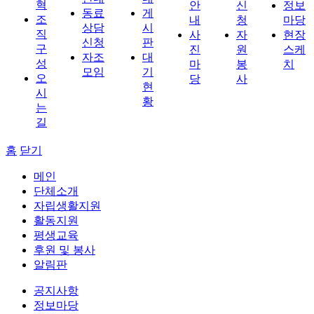
혁
안
신
정보
동료
게
조
내
청
마당
상담
시
직
사
자
현장
신청
판
구
진
원
스케
자조
대
성
마
봉
치
모임
기
오
당
사
현
시
황
는
길
홈
닫기
메인
단체소개
자립생활지원
활동지원
평생교육
후원 및 봉사
알림판
공지사항
정보마당