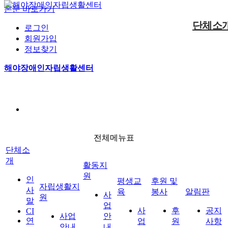
본문 바로가기
단체소
로그인
회원가입
정보찾기
사업안내
후원신청
공지사항
사업안내
사업안내
인사말
해야장애인자립생활센터
동료상담신청
자원봉사
정보마당
게시판
사진마당
CI
자립생활지원
활동지원
평생교육
자조모임
현장스케치
대기현황
연혁
조직구성
오시는길
전체메뉴
전체메뉴표
후원 및 봉사
알림판
단체소
개
활동지
원
인
평생교
후원 및
자립생활지
사
육
봉사
알림판
사
원
말
업
사
후
공지
CI
사업
안
연
업
원
사항
안내
내