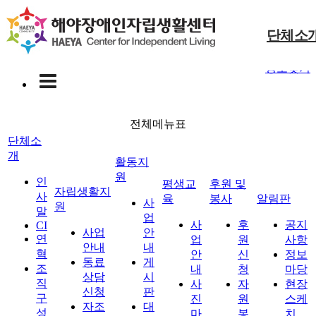
본문 바로가기
해야장애인자립생활센터
단체소
로그인
회원가입
정보찾기
사업안내
후원신청
공지사항
사업안내
사업안내
인사말
동료상담신청
자원봉사
정보마당
게시판
사진마당
CI
자립생활지원
활동지원
평생교육
전체메뉴표
자조모임
현장스케치
대기현황
연혁
단체소
개
조직구성
활동지
원
오시는길
인
평생교
후원 및
전체메뉴
자립생활지
사
육
봉사
알림판
후원 및 봉사
사
알림판
원
말
업
사
후
공지
CI
사업
안
연
업
원
사항
안내
내
혁
안
신
정보
동료
게
조
내
청
마당
상담
시
직
사
자
현장
신청
판
구
진
원
스케
자조
대
성
마
봉
치