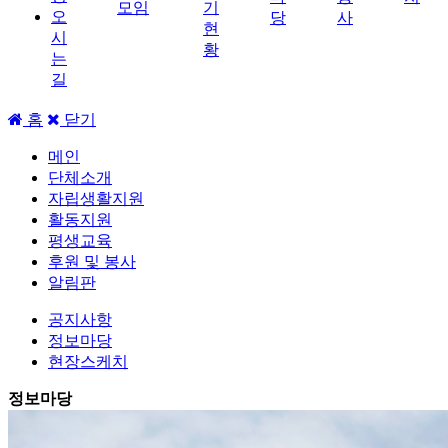
모임
기
오
당
사
현
시
황
는
길
홈
닫기
메인
단체소개
자립생활지원
활동지원
평생교육
후원 및 봉사
알림판
공지사항
정보마당
현장스케치
정보마당