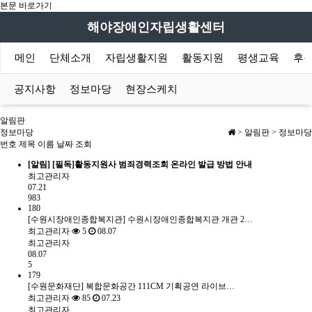
본문 바로가기
해야장애인자립생활센터
메인
단체소개
자립생활지원
활동지원
평생교육
후원
공지사항
정보마당
현장스케치
알림판
정보마당
> 알림판 > 정보마당
번호
제목
이름
날짜
조회
[알림]
[필독]활동지원사 범죄경력조회 온라인 발급 방법 안내
최고관리자
07.21
983
180
[수원시장애인종합복지관] 수원시장애인종합복지관 개관 2…
최고관리자
5
08.07
최고관리자
08.07
5
179
[수원문화재단] 복합문화공간 111CM 기획공연 라이브…
최고관리자
85
07.23
최고관리자