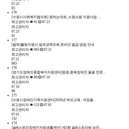
07.23
85
178
[수원시사회복지협의회] 원하는대로, 소원쇼핑 지원사업 …
최고관리자
61
07.23
최고관리자
07.23
61
177
[필독]활동지원사 범죄경력조회 온라인 발급 방법 안내
최고관리자
983
07.21
최고관리자
07.21
983
176
[경기도장애인종합복지지원센터]중증,중복장애인 돌봄 전문…
최고관리자
89
07.16
최고관리자
07.16
89
175
[수원시장애인가족지원센터]2026년 부모교육 : 걱정을…
최고관리자
132
07.01
최고관리자
07.01
132
174
[솔&스토리장애인자립생활센터] 제3회 솔&스토리배 보치…