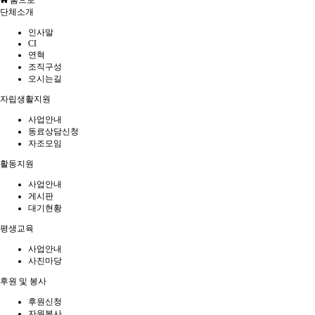
홈으로
단체소개
인사말
CI
연혁
조직구성
오시는길
자립생활지원
사업안내
동료상담신청
자조모임
활동지원
사업안내
게시판
대기현황
평생교육
사업안내
사진마당
후원 및 봉사
후원신청
자원봉사