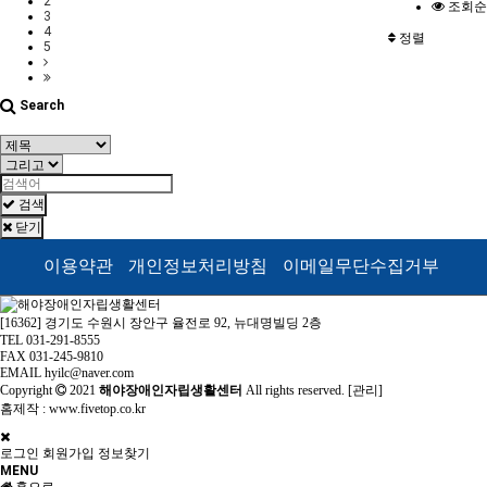
2
조회순
3
4
정렬
5
Search
검색
닫기
이용약관
개인정보처리방침
이메일무단수집거부
[16362] 경기도 수원시 장안구 율전로 92, 뉴대명빌딩 2층
TEL 031-291-8555
FAX 031-245-9810
EMAIL hyilc@naver.com
Copyright
2021
해야장애인자립생활센터
All rights reserved. [
관리
]
홈제작 :
www.fivetop.co.kr
로그인
회원가입
정보찾기
MENU