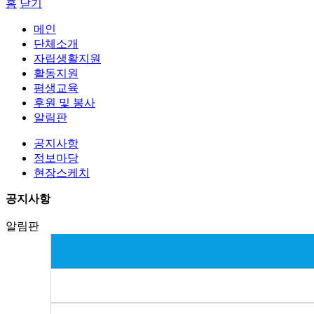
홈
닫기
메인
단체소개
자립생활지원
활동지원
평생교육
후원 및 봉사
알림판
공지사항
정보마당
현장스케치
공지사항
알림판