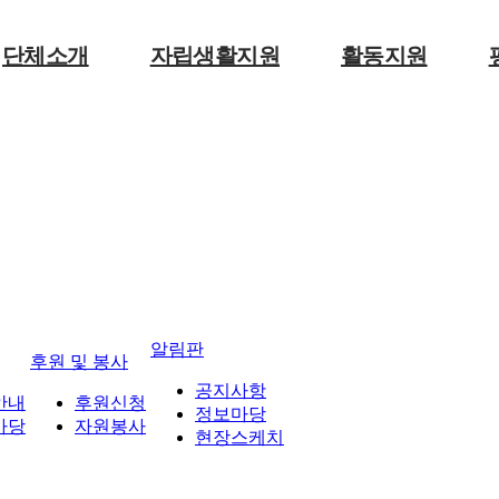
단체소개
자립생활지원
활동지원
인사말
사업안내
사업안내
CI
동료상담신청
게시판
연혁
자조모임
대기현황
조직구성
오시는길
알림판
후원 및 봉사
공지사항
안내
후원신청
정보마당
마당
자원봉사
현장스케치