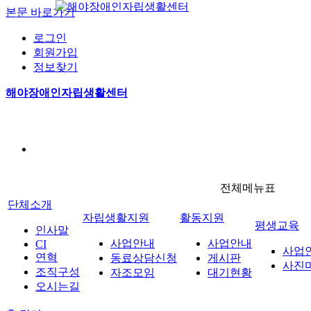
본문 바로가기
로그인
회원가입
정보찾기
해야장애인자립생활센터
전체메뉴표
단체소개
자립생활지원
활동지원
평생교육
인사말
사업안내
사업안내
CI
사업
연혁
동료상담신청
게시판
사진
조직구성
자조모임
대기현황
오시는길