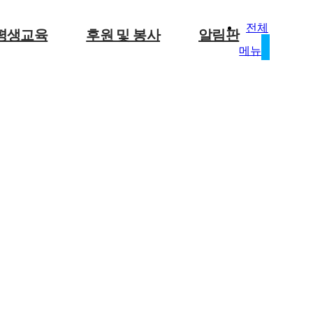
전체
평생교육
후원 및 봉사
알림판
메뉴
사업안내
후원신청
공지사항
사진마당
자원봉사
정보마당
현장스케치