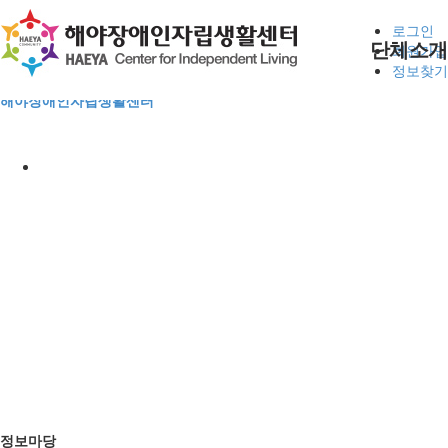
본문 바로가기
로그인
단체소개
회원가입
정보찾기
해야장애인자립생활센터
사업안내
후원신청
공지사항
사업안내
사업안내
인사말
자립생활지원
활동지원
평생교육
동료상담신청
자원봉사
정보마당
게시판
사진마당
CI
자조모임
현장스케치
대기현황
연혁
조직구성
전체메뉴
후원 및 봉사
알림판
오시는길
정보마당