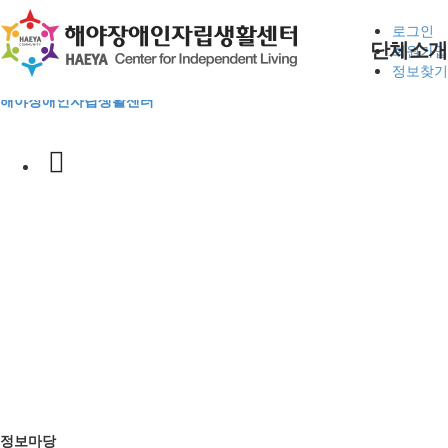
본문 바로가기
로그인
단체소개
회원가입
정보찾기
해야장애인자립생활센터
사업안내
후원신청
공지사항
사업안내
사업안내
인사말
자립생활지원
활동지원
평생교육
동료상담신청
자원봉사
정보마당
게시판
사진마당
CI
자조모임
현장스케치
대기현황
연혁
조직구성
전체메뉴
후원 및 봉사
알림판
오시는길
정보마당